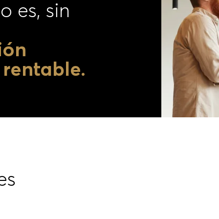
entendido,
o es, sin
ión
rentable.
es