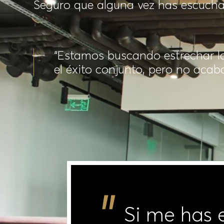
¿Te suena? ...
Seguro que alguna vez has escucha
e que
“Estamos buscando estrechar la
el éxito conjunto, pero no aca