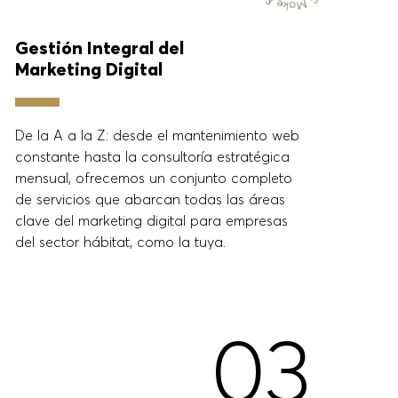
Gestión Integral del
His
Marketing Digital
Con
De la A a la Z: desde el mantenimiento web
exp
constante hasta la consultoría estratégica
son
mensual, ofrecemos un conjunto completo
esp
de servicios que abarcan todas las áreas
Des
clave del marketing digital para empresas
res
del sector hábitat, como la tuya.
efi