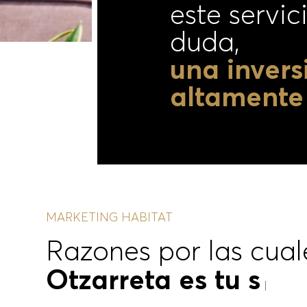
Si me has 
este servici
duda,
una invers
altamente 
MARKETING HABITAT
Razones por las cual