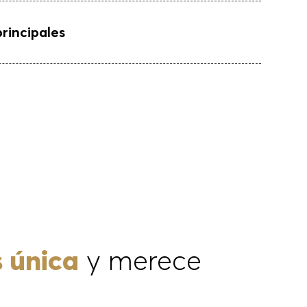
principales
 única
y merece
ue resuelva sus