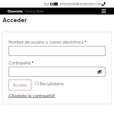
jmmiranda@otzarreta.com
EU
ES
Acceder
Nombre de usuario o correo electrónico
*
Contraseña
*
Alternative:
Recuérdame
Acceso
¿Olvidaste la contraseña?