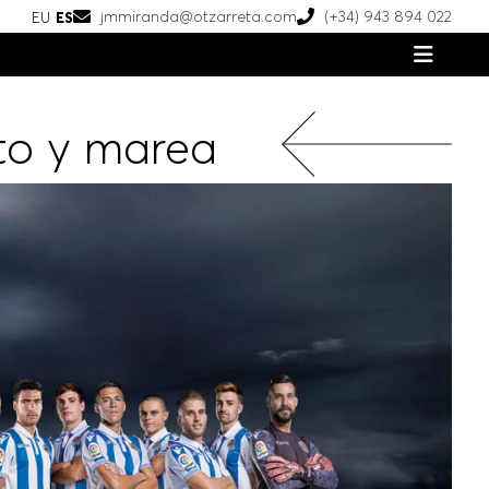
jmmiranda@otzarreta.com
(+34) 943 894 022
EU
ES
to y marea