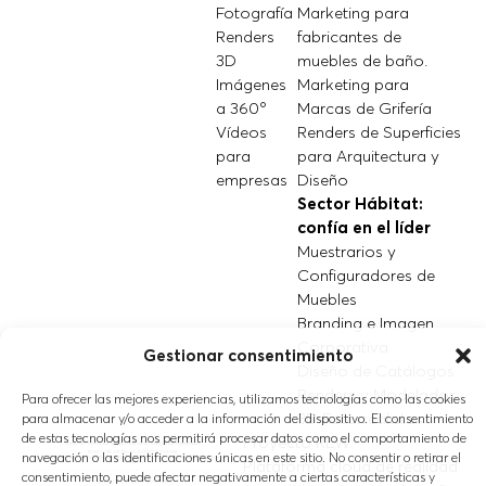
Fotografía
Marketing para
Renders
fabricantes de
3D
muebles de baño.
Imágenes
Marketing para
a 360º
Marcas de Grifería
Vídeos
Renders de Superficies
para
para Arquitectura y
empresas
Diseño
Sector Hábitat:
confía en el líder
Muestrarios y
Configuradores de
Muebles
Branding e Imagen
Corporativa
Gestionar consentimiento
Diseño de Catálogos
Renders y Modelados
Para ofrecer las mejores experiencias, utilizamos tecnologías como las cookies
3D Fotorrealistas
para almacenar y/o acceder a la información del dispositivo. El consentimiento
de estas tecnologías nos permitirá procesar datos como el comportamiento de
Proyecto REW:
navegación o las identificaciones únicas en este sitio. No consentir o retirar el
Plataforma cloud de realidad
consentimiento, puede afectar negativamente a ciertas características y