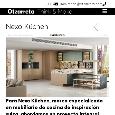
jmmiranda@otzarreta.com
EU
ES
Nexo Küchen
Para
Nexo Küchen
, marca especializada
en mobiliario de cocina de inspiración
suiza, abordamos un proyecto integral