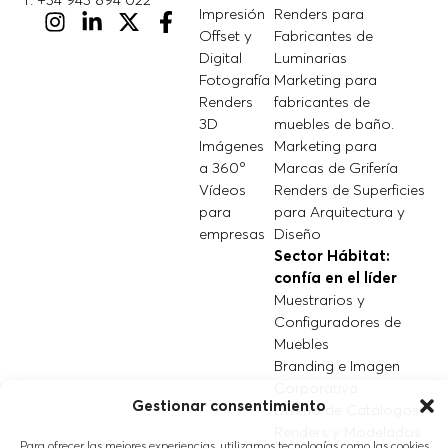
Impresión
Renders para
Offset y
Fabricantes de
Digital
Luminarias
Fotografía
Marketing para
Renders
fabricantes de
3D
muebles de baño.
Imágenes
Marketing para
a 360º
Marcas de Grifería
Vídeos
Renders de Superficies
para
para Arquitectura y
empresas
Diseño
Sector Hábitat:
confía en el líder
Muestrarios y
Configuradores de
Muebles
Branding e Imagen
Corporativa
Gestionar consentimiento
Diseño de Catálogos
Renders y Modelados
Para ofrecer las mejores experiencias, utilizamos tecnologías como las cookies